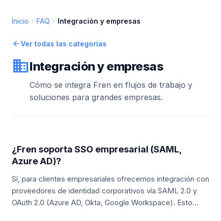
chevron_right
chevron_right
Inicio
FAQ
Integración y empresas
arrow_back
Ver todas las categorías
business
Integración y empresas
Cómo se integra Fren en flujos de trabajo y
soluciones para grandes empresas.
¿Fren soporta SSO empresarial (SAML,
Azure AD)?
Sí, para clientes empresariales ofrecemos integración con
proveedores de identidad corporativos vía SAML 2.0 y
OAuth 2.0 (Azure AD, Okta, Google Workspace). Esto
facilita la gestión centralizada de usuarios y el