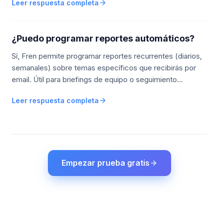
arrow_forward
Leer respuesta completa
aprovisionamiento automático.
¿Puedo programar reportes automáticos?
Sí, Fren permite programar reportes recurrentes (diarios,
semanales) sobre temas específicos que recibirás por
email. Útil para briefings de equipo o seguimiento
periódico de un sector. Disponible en planes Pro y
arrow_forward
Leer respuesta completa
Empresa.
Empezar prueba gratis
arrow_forward