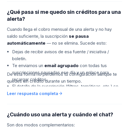
¿Qué pasa si me quedo sin créditos para una
alerta?
Cuando llega el cobro mensual de una alerta y no hay
saldo suficiente, la suscripción
se pausa
automáticamente
— no se elimina. Sucede esto:
Dejas de recibir avisos de esa fuente / iniciativa /
boletín.
Te enviamos un
email agrupado
con todas tus
suscripciones pausadas ese día y un enlace para
De esta forma no perdemos tu configuración aunque te
recargar créditos.
quedes sin crédito durante un tiempo.
El detalle de la suscripción (filtros, temáticas, etc.) se
conserva intacto en tu cuenta.
arrow_forward
Leer respuesta completa
Cuando vuelves a tener saldo, puedes
reactivar
manualmente
las que quieras desde el panel de
alertas, sin tener que reconfigurarlas.
¿Cuándo uso una alerta y cuándo el chat?
Son dos modos complementarios: