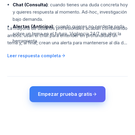
Chat (Consulta)
: cuando tienes una duda concreta hoy
y quieres respuesta al momento. Ad-hoc, investigación
bajo demanda.
Alertas (Anticipa)
: cuando quieres no perderte nada
La mayoría de usuarios profesionales acaban combinando
sobre un tema en el futuro. Vigilancia 24/7 sin abrir la
ambos: usan el chat para entender en profundidad un
herramienta.
tema y, al final, crean una alerta para mantenerse al día de
las novedades futuras de ese tema.
arrow_forward
Leer respuesta completa
Empezar prueba gratis
arrow_forward