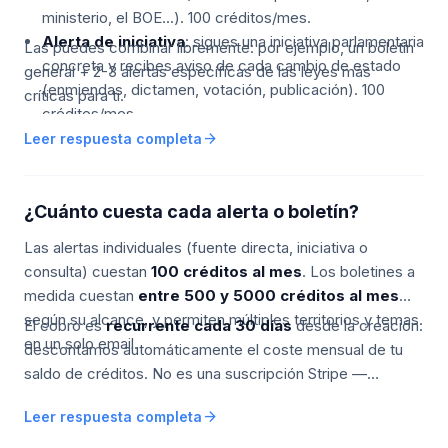
ministerio, el BOE...). 100 créditos/mes.
Alerta de iniciativa
: sigues una iniciativa parlamentaria
Las puedes combinar libremente: por ejemplo, un boletín
concreta y recibes aviso de cada cambio de estado
general + 2-3 alertas específicas de las leyes más
(enmiendas, dictamen, votación, publicación). 100
críticas para ti.
créditos/mes.
Alerta de consulta pública
: sigues un proyecto en
arrow_forward
Leer respuesta completa
audiencia o consulta pública y recibes aviso de
cambios de fase o plazo. 100 créditos/mes.
Boletín a medida
: un email periódico con todo lo
¿Cuánto cuesta cada alerta o boletín?
relevante de los territorios y temas que te interesen.
Las alertas individuales (fuente directa, iniciativa o
Útil si vigilas varios asuntos a la vez. 500 créditos/mes.
consulta) cuestan
100 créditos al mes
. Los boletines a
medida cuestan
entre 500 y 5000 créditos al mes
según su alcance, y permiten múltiples territorios y temas
El cobro es
recurrente cada 30 días
desde la creación:
en un solo email.
descontamos automáticamente el coste mensual de tu
saldo de créditos. No es una suscripción Stripe —
simplemente consume de los créditos que ya tienes.
arrow_forward
Leer respuesta completa